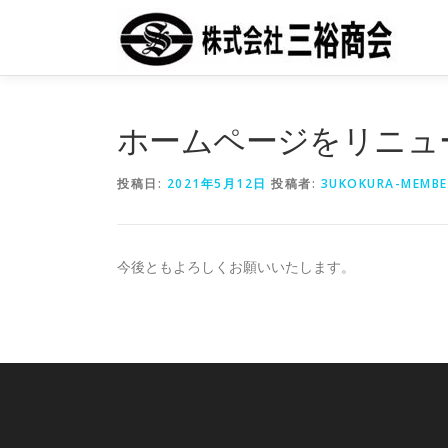
コ
ン
テ
ン
ツ
へ
ホームページをリニュ
ス
キ
投稿日:
2021年5月12日
投稿者:
3UKOKURA-MEMBE
ッ
プ
今後ともよろしくお願いいたします。