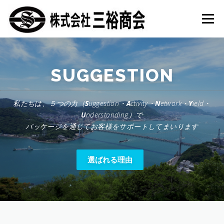
コ
ン
メニュー
テ
ン
ツ
へ
HOME
選ばれる理由
グラビア印刷
取り組み
ス
SUGGESTION
キ
ッ
プ
会社概要
採用情報
私たちは、５つの力（
S
uggestion・
A
ctivity・
N
etwork・
Y
ield・
U
nderstanding）で
パッケージを通じてお客様をサポートしてまいります
選ばれる理由